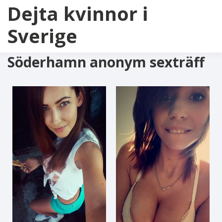
Dejta kvinnor i
Sverige
Söderhamn anonym sexträff