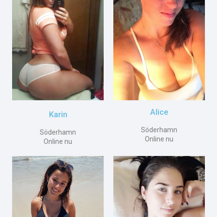
Alice
Karin
Söderhamn
Söderhamn
Online nu
Online nu