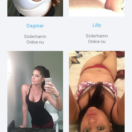
Lilly
Dagmar
Söderhamn
Söderhamn
Online nu
Online nu