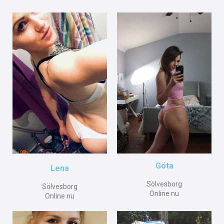
Göta
Lena
Sölvesborg
Sölvesborg
Online nu
Online nu