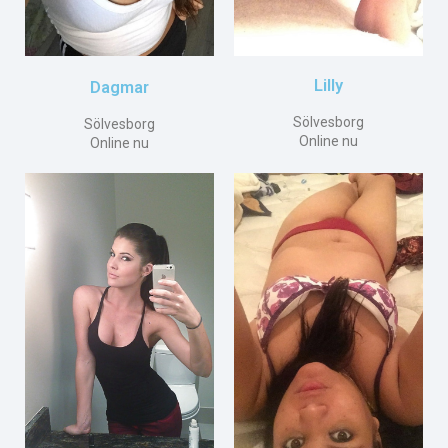
Lilly
Dagmar
Sölvesborg
Sölvesborg
Online nu
Online nu