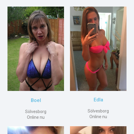
Edla
Boel
Sölvesborg
Sölvesborg
Online nu
Online nu