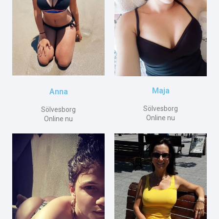
Maja
Anna
Sölvesborg
Sölvesborg
Online nu
Online nu