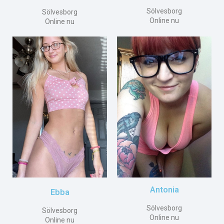
Sölvesborg
Sölvesborg
Online nu
Online nu
Antonia
Ebba
Sölvesborg
Sölvesborg
Online nu
Online nu