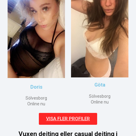
Göta
Doris
Sölvesborg
Sölvesborg
Online nu
Online nu
VISA FLER PROFILER
Vuxen dejting eller casual dejting i