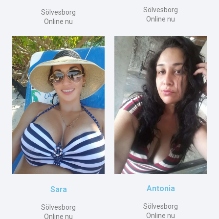
Sölvesborg
Sölvesborg
Online nu
Online nu
Antonia
Sara
Sölvesborg
Sölvesborg
Online nu
Online nu