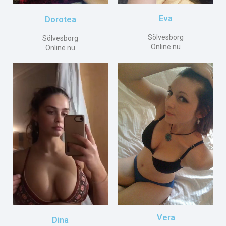
Eva
Dorotea
Sölvesborg
Sölvesborg
Online nu
Online nu
Vera
Dina