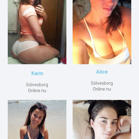
Alice
Karin
Sölvesborg
Sölvesborg
Online nu
Online nu