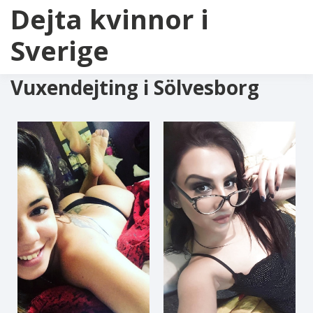
Dejta kvinnor i
Sverige
Vuxendejting i Sölvesborg