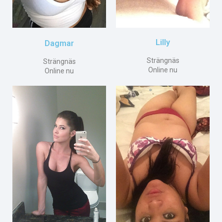
Lilly
Dagmar
Strängnäs
Strängnäs
Online nu
Online nu