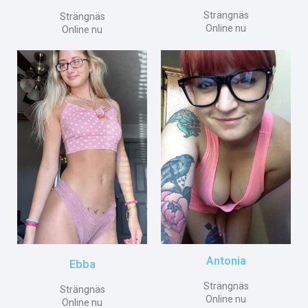
Strängnäs
Strängnäs
Online nu
Online nu
Antonia
Ebba
Strängnäs
Strängnäs
Online nu
Online nu