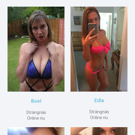
Edla
Boel
Strängnäs
Strängnäs
Online nu
Online nu