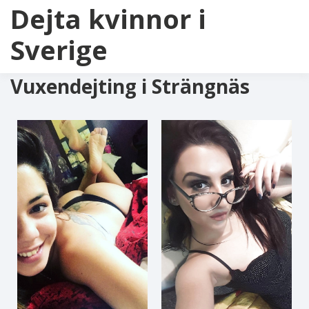
Dejta kvinnor i
Sverige
Vuxendejting i Strängnäs