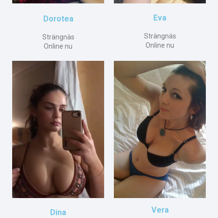
Eva
Dorotea
Strängnäs
Strängnäs
Online nu
Online nu
Vera
Dina