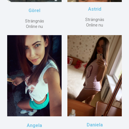
Astrid
Görel
Strängnäs
Strängnäs
Online nu
Online nu
Daniela
Angela