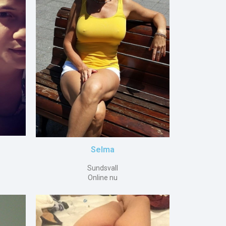
Selma
Sundsvall
Online nu