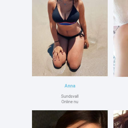
Anna
Sundsvall
Online nu