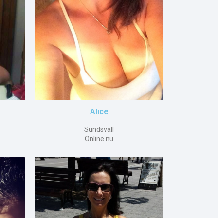
Alice
Sundsvall
Online nu