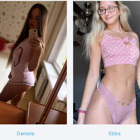
Daniela
Ebba