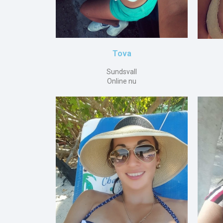
Tova
Sundsvall
Online nu