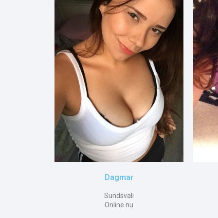
Dagmar
Sundsvall
Online nu