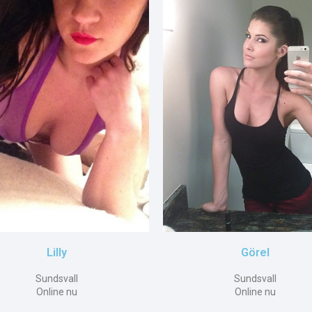
Lilly
Görel
Sundsvall
Sundsvall
Online nu
Online nu