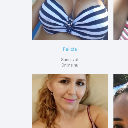
Felicia
Sundsvall
Online nu