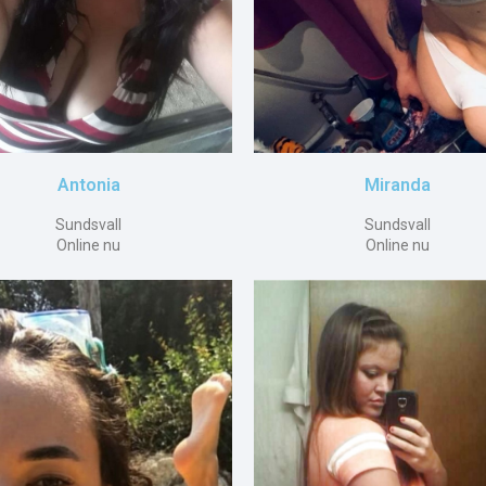
Antonia
Miranda
Sundsvall
Sundsvall
Online nu
Online nu