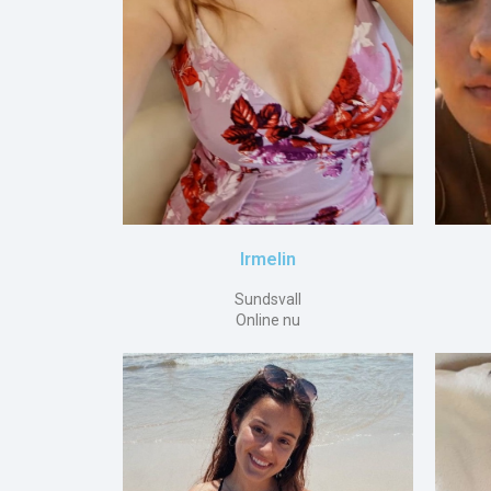
Irmelin
Sundsvall
Online nu