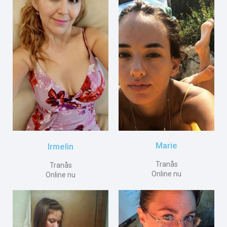
Marie
Irmelin
Tranås
Tranås
Online nu
Online nu