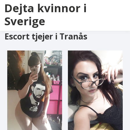
Dejta kvinnor i
Sverige
Escort tjejer i Tranås