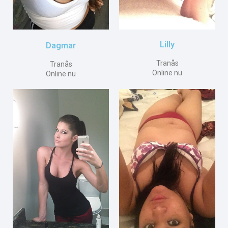
Lilly
Dagmar
Tranås
Tranås
Online nu
Online nu