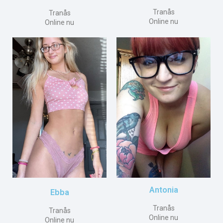
Tranås
Tranås
Online nu
Online nu
Antonia
Ebba
Tranås
Tranås
Online nu
Online nu