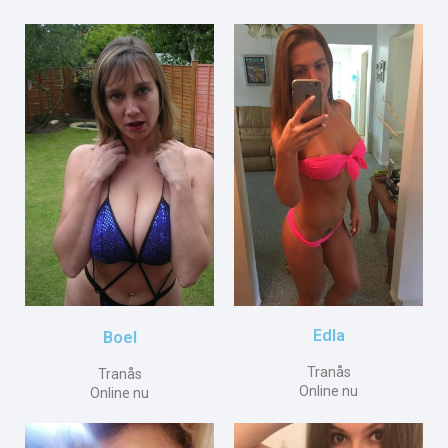
Edla
Boel
Tranås
Tranås
Online nu
Online nu