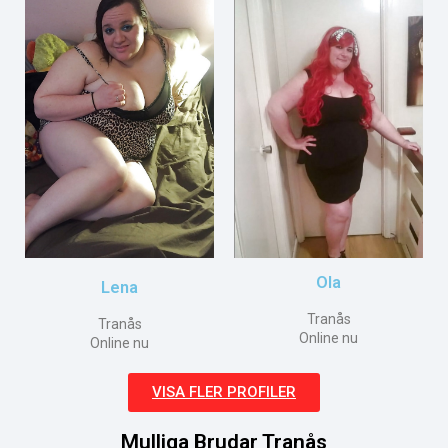
Ola
Lena
Tranås
Tranås
Online nu
Online nu
VISA FLER PROFILER
Mulliga Brudar Tranås