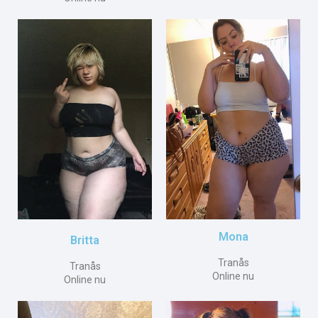
Mona
Britta
Tranås
Tranås
Online nu
Online nu