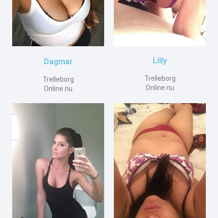
Lilly
Dagmar
Trelleborg
Trelleborg
Online nu
Online nu