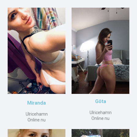
Göta
Miranda
Ulricehamn
Ulricehamn
Online nu
Online nu