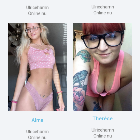
Ulricehamn
Ulricehamn
Online nu
Online nu
Therése
Alma
Ulricehamn
Ulricehamn
Online nu
Online nu