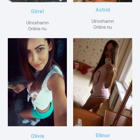
Astrid
Görel
Ulricehamn
Ulricehamn
Online nu
Online nu
Ellinor
Olivia