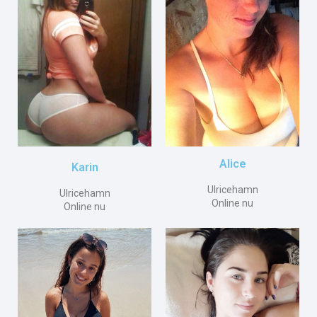
Alice
Karin
Ulricehamn
Ulricehamn
Online nu
Online nu