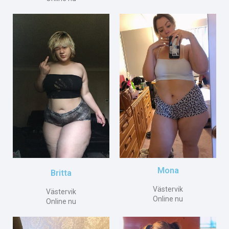
Mona
Britta
Västervik
Västervik
Online nu
Online nu