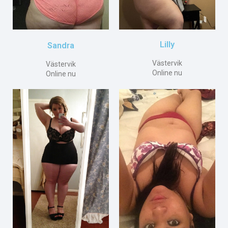
Lilly
Sandra
Västervik
Västervik
Online nu
Online nu