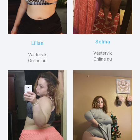
Selma
Lilian
Västervik
Västervik
Online nu
Online nu