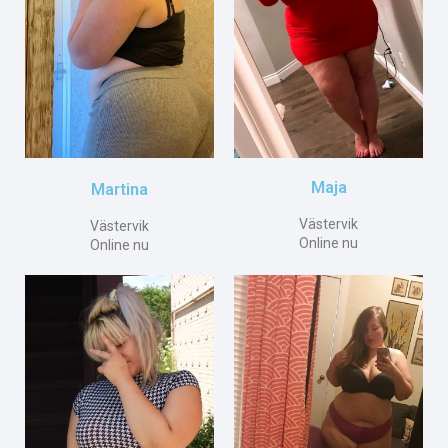
Maja
Martina
Västervik
Västervik
Online nu
Online nu